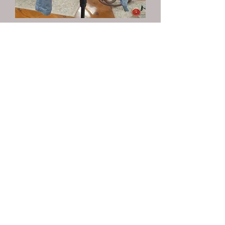
MARCH HARE UTILITY JACKET
価格
CA$122.00
消費税込み
もっと見る
Action Required! Connect your
PayPal Account