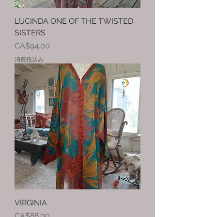
LUCINDA ONE OF THE TWISTED
SISTERS
価格
CA$94.00
消費税込み
VIRGINIA
価格
CA$88.00