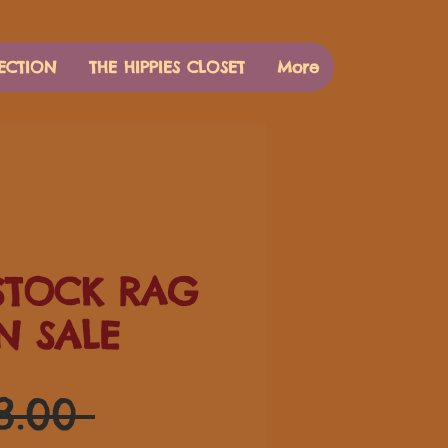
ECTION
THE HIPPIES CLOSET
More
TOCK RAG
N SALE
通
8.00 