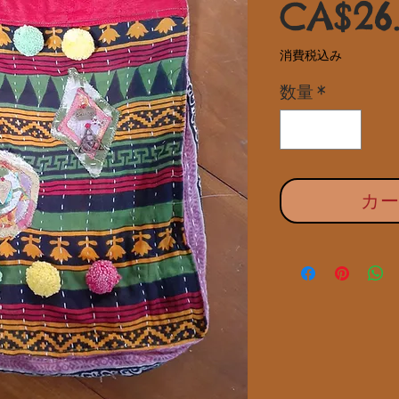
CA$26
消費税込み
数量
*
カ