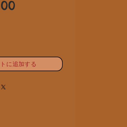
セ
常
.00
ー
価
ル
格
価
格
ートに追加する