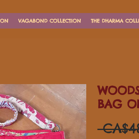
ION
VAGABOND COLLECTION
THE DHARMA COLL
WOODS
BAG O
 CA$4