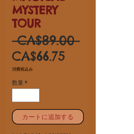
MYSTERY
TOUR
通
 CA$89.00 
セ
常
CA$66.75
ー
価
消費税込み
数量
*
ル
格
価
格
カートに追加する